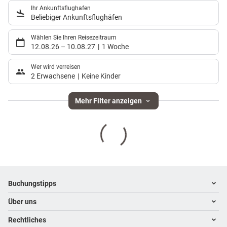
Ihr Ankunftsflughafen
Beliebiger Ankunftsflughäfen
Wählen Sie Ihren Reisezeitraum
12.08.26
–
10.08.27
1 Woche
Wer wird verreisen
2 Erwachsene
Keine Kinder
Mehr Filter anzeigen
Footer
Footer navigation
Buchungstipps
Über uns
Warum im Reisebüro buchen
Hoteltipps
Rechtliches
Kontakt