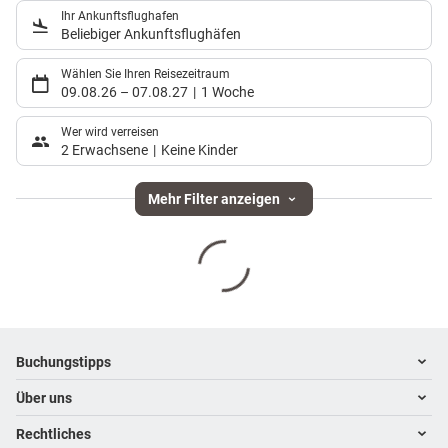
Ihr Ankunftsflughafen
Beliebiger Ankunftsflughäfen
Wählen Sie Ihren Reisezeitraum
09.08.26
–
07.08.27
1 Woche
Wer wird verreisen
2 Erwachsene
Keine Kinder
Mehr Filter anzeigen
Footer
Footer navigation
Buchungstipps
Über uns
Warum im Reisebüro buchen
Hoteltipps
Rechtliches
Kontakt