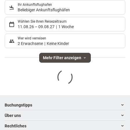
Ihr Ankunftsflughafen
Beliebiger Ankunftsflughäfen
Wählen Sie Ihren Reisezeitraum
11.08.26
–
09.08.27
1 Woche
Wer wird verreisen
2 Erwachsene
Keine Kinder
Mehr Filter anzeigen
Footer
Footer navigation
Buchungstipps
Über uns
Warum im Reisebüro buchen
Hoteltipps
Rechtliches
Kontakt