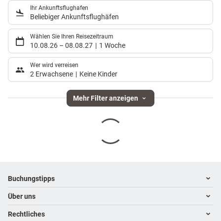
Ihr Ankunftsflughafen
Beliebiger Ankunftsflughäfen
Wählen Sie Ihren Reisezeitraum
10.08.26
–
08.08.27
1 Woche
Wer wird verreisen
2 Erwachsene
Keine Kinder
Mehr Filter anzeigen
Footer
Footer navigation
Buchungstipps
Über uns
Warum im Reisebüro buchen
Hoteltipps
Rechtliches
Kontakt